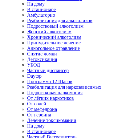
На дому
В стационаре
Амбулаторно
Реабилитация для алкоголиков
Подростковый алкоголизм
Женский алкоголизм
Хронический алкоголизм
Принудительное лечение
Алкогольное отравление
Снятие ломки
Детоксикация
УБОД
Частный диспансер
Daytop
Программа 12 Шагов
Реабилитация для наркозависимых
Подростковая наркомания
От лёгких наркотиков
От солей
От мефедрона
От героина
Лечение токсикомании
На дому
В стационаре
Частный Вытрезвитель