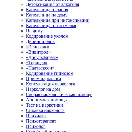
Детоксикация от алкоголя
Капельница от запоя
Капельница на дому
Капельница при интоксикации
Капельница от похмелья
На дому
Кодирование уколом
Двойной блок
«Эспераль»
«Вивитрол»
«Дисульфирам»
«Торпедо»
«Налтрексон»
Кодирование гипнозом
Приём нарколога
Консультация нарколога
Нарколог на дом
Скорая наркологическая помощь
Анонимная помощь
Тест на наркотики
Справка нарколога
Психиатр
Психотерапевт
Психолог
Семейный психолог