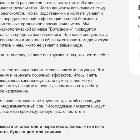
мых людей раньше или позже, так как их собственные
риносят результатов. Часто пациенты испытывают стыд
 беспокоятся, что их родственники и коллеги узнают о
ся передачи личной информации о своей болезни в
нительные органы или своему начальству. Мы
В
наркологической клинике "Боткинский" проводятся
даны за пределы нашей клиники. Все наши специалисты
ионалами и морально обязаны сохранять медицинскую
итесь к нам, никто не узнает о вашей беде.
о телефону, а также инструкции о том, как вести себя с
го состояния и оценит степень тяжести ситуации. Это
ения и избежать побочных эффектов. Чтобы снять
чищающая капельница. Если нужно, в нее могут
е помогут защитить печень, нормализовать работу
ое напряжение.
ия ваше самочувствие улучшится, а чтобы процедура
в медикаментозный сон. Необходимые лекарства будут
 и доктор проконсультирует вас о частоте и
ости от алкоголя и наркотиков, боясь, что кто-то
рете, будь то дом или клиника