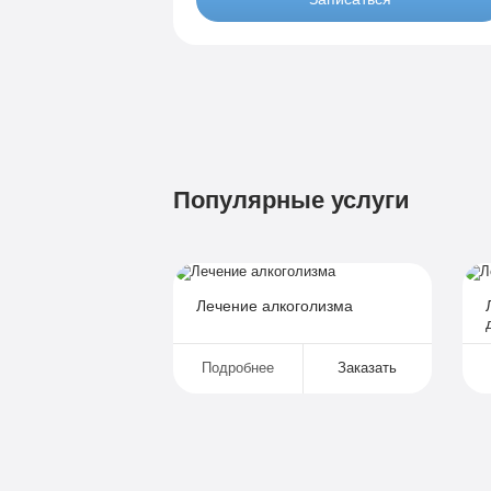
Бюджетно
1 490 р
4-х местная комната
Диагностика
Групповая терапия
Популярные услуги
Детоксикация
Круглосуточное наблюдение
Поддержка родственников
4-х разовое питание
Лечение алкоголизма
Больничный лист
Подробнее
Заказать
Записаться