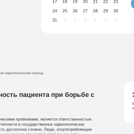
17
18
19
20
21
22
23
24
25
26
27
28
29
30
31
1
2
3
4
5
6
ая наркологическая помощь
ость пациента при борьбе с
В
ическими проблемами, является ответственностью
тчетности в государственных наркологических
сть достаточно сложно. Люди, злоупотребляющие