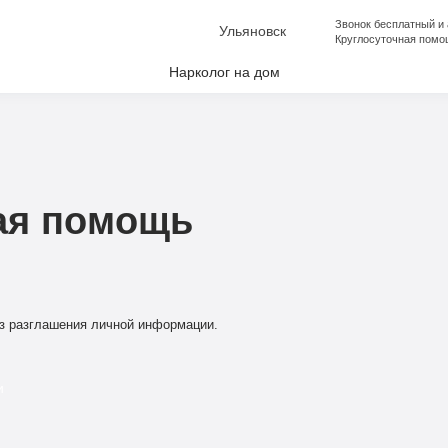
Звонок бесплатный и
Ульяновск
Круглосуточная помо
Нарколог на дом
лкоголизма
аркомании
апоя
ая помощь
е от Алкоголизма
ческая помощь
ческая помощь
з разглашения личной информации.
и