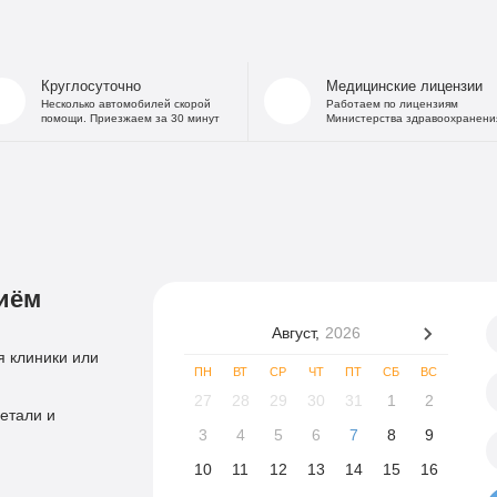
Круглосуточно
Медицинские лицензии
Несколько автомобилей скорой
Работаем по лицензиям
помощи. Приезжаем за 30 минут
Министерства здравоохранени
иём
Август,
2026
 клиники или
ПН
ВТ
СР
ЧТ
ПТ
СБ
ВС
27
28
29
30
31
1
2
етали и
3
4
5
6
7
8
9
10
11
12
13
14
15
16