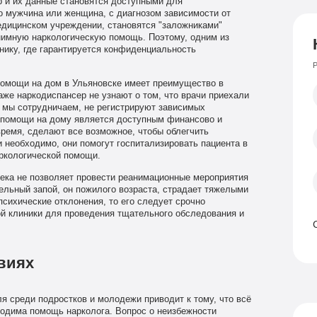
р и их данные становятся доступными для
то мужчина или женщина, с диагнозом зависимости от
едицинском учреждении, становятся "заложниками"
нимную наркологическую помощь. Поэтому, одним из
ику, где гарантируется конфиденциальность
Р
помощи на дом в Ульяновске имеет преимущество в
аже наркодиспансер не узнают о том, что врачи приехали
и мы сотрудничаем, не регистрируют зависимых
й помощи на дому является доступным финансово и
ремя, сделают все возможное, чтобы облегчить
и необходимо, они помогут госпитализировать пациента в
ркологической помощи.
ека не позволяет провести реанимационные мероприятия
тельный запой, он пожилого возраста, страдает тяжелыми
сихические отклонения, то его следует срочно
ой клиники для проведения тщательного обследования и
виях
я среди подростков и молодежи приводит к тому, что всё
одима помощь нарколога. Вопрос о неизбежности