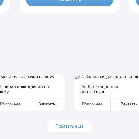
По-домашнему
уб
3 990 руб
2-х местная комната
1-
Все опции «Бюджетно»
Индивидуальная терапия
Работа с психологом
Усиленная детоксикация
Гарантия длительной ремиссии
Личный санузел
Лечение алкоголизма на
Реабилитация для
дому
алкоголиков
Больничный лист
Подробнее
Заказать
Подробнее
Заказать
Записаться
Показать еще