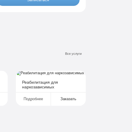
VIP
9 990 руб
я местная комната
Все опции «По-домашнему»
Личный врач
Все услуги
Бесплатная транспортировка
Индивидуальное питание
Сбор анализов
Отслеживание динамики
Реабилитация для
наркозависимых
от 3-х капельниц в день
Подробнее
Заказать
Записаться