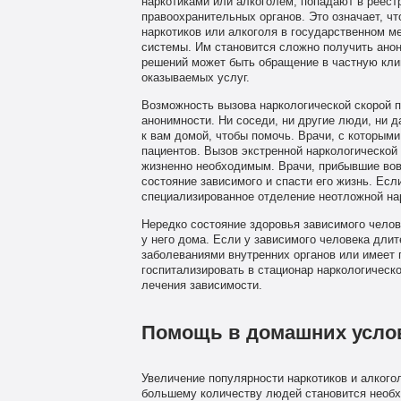
наркотиками или алкоголем, попадают в реест
правоохранительных органов. Это означает, ч
наркотиков или алкоголя в государственном м
системы. Им становится сложно получить ано
решений может быть обращение в частную клин
оказываемых услуг.
Возможность вызова наркологической скорой 
анонимности. Ни соседи, ни другие люди, ни д
к вам домой, чтобы помочь. Врачи, с которым
пациентов. Вызов экстренной наркологическо
жизненно необходимым. Врачи, прибывшие вов
состояние зависимого и спасти его жизнь. Есл
специализированное отделение неотложной на
Нередко состояние здоровья зависимого челов
у него дома. Если у зависимого человека дли
заболеваниями внутренних органов или имеет п
госпитализировать в стационар наркологическ
лечения зависимости.
Помощь в домашних усло
Увеличение популярности наркотиков и алкогол
большему количеству людей становится необх