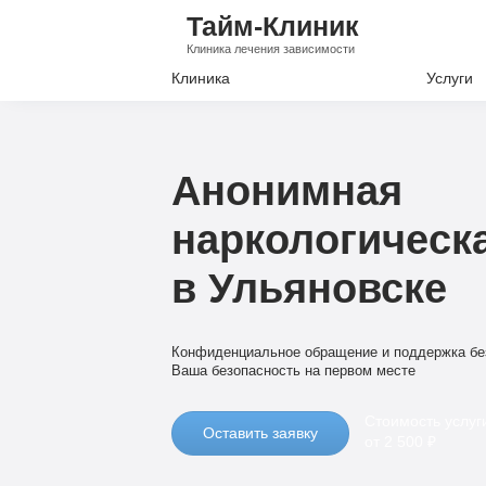
Тайм-Клиник
Клиника лечения зависимости
Клиника
Услуги
Лечение А
Лечение Н
Анонимная
Вывод из з
наркологическ
Кодировани
в Ульяновске
Наркологи
Психиатри
Конфиденциальное обращение и поддержка бе
Ваша безопасность на первом месте
Стоимость услуг
Оставить заявку
от 2 500 ₽